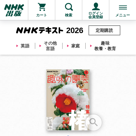
ログイン
カート
検索
メニュー
会員登録
2026
定期購読
その他
趣味
英語
家庭
言語
教養・教育
お支払いに進む
他にも商品を買う