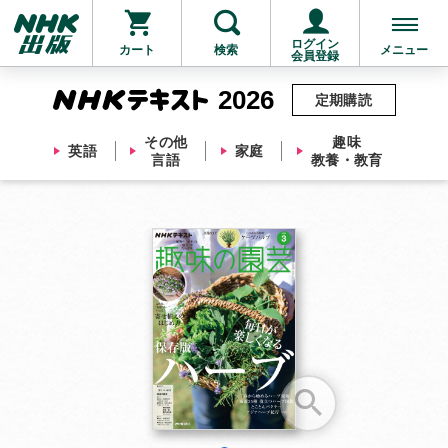
ログイン
カート
検索
メニュー
会員登録
2026
定期購読
その他
趣味
英語
家庭
言語
教養・教育
お支払いに進む
他にも商品を買う