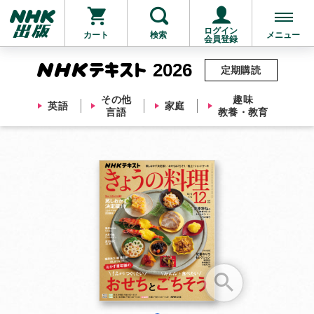
ログイン
カート
検索
メニュー
会員登録
2026
定期購読
その他
趣味
英語
家庭
言語
教養・教育
お支払いに進む
他にも商品を買う