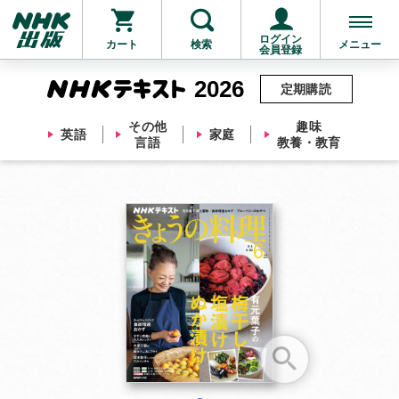
ログイン
カート
検索
メニュー
会員登録
2026
定期購読
その他
趣味
英語
家庭
言語
教養・教育
お支払いに進む
他にも商品を買う