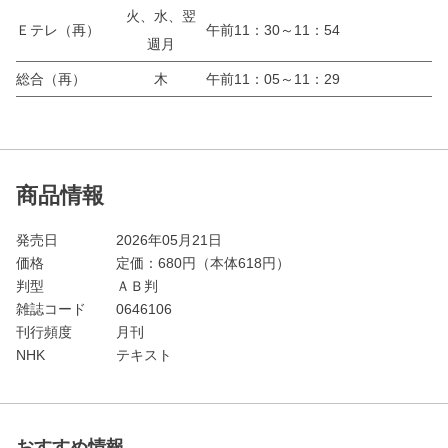
火、水、翌
Ｅテレ（再）
午前11：30～11：54
週月
総合（再）
木
午前11：05～11：29
商品情報
発売日
2026年05月21日
価格
定価：
680
円（本体618円）
判型
ＡＢ判
雑誌コード
0646106
刊行頻度
月刊
NHK
テキスト
おすすめ情報