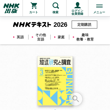
ログイン
カート
検索
メニュー
会員登録
2026
定期購読
その他
趣味
英語
家庭
言語
教養・教育
お支払いに進む
他にも商品を買う