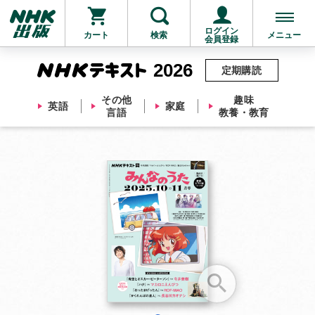
ログイン
カート
検索
メニュー
会員登録
2026
定期購読
その他
趣味
英語
家庭
言語
教養・教育
お支払いに進む
他にも商品を買う