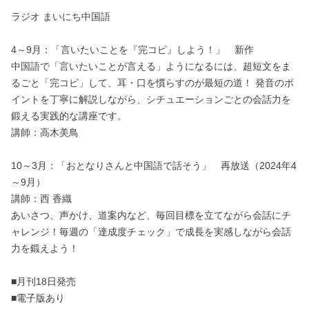
ラジオ まいにち中国語
4～9月：「言いたいことを『完コピ』しよう！」 新作
中国語で「言いたいことが言える」ようになるには、超短文をま
るごと「完コピ」して、耳・口を慣らすのが最短の道！ 発音のポ
イントを丁寧に解説しながら、シチュエーションごとの会話力を
鍛える実践的な講座です。
講師：高木美鳥
10～3月：「おとなりさんと中国語で話そう」 再放送（2024年4
～9月）
講師：西 香織
あいさつ、声かけ、道案内など、毎回目標を立てながら会話にチ
ャレンジ！毎週の「達成度チェック」で成長を実感しながら会話
力を鍛えよう！
■月刊18日発売
■電子版あり