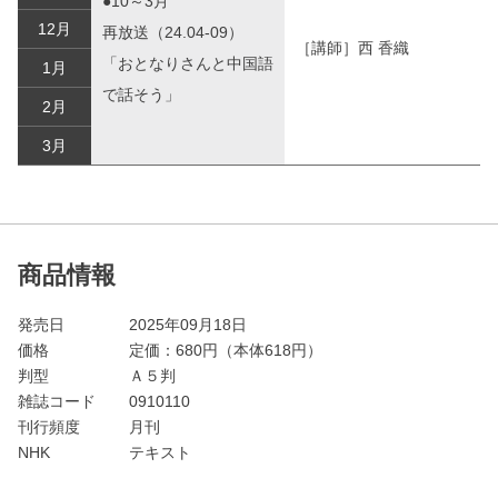
●10～3月
12月
再放送（24.04-09）
［講師］西 香織
「おとなりさんと中国語
1月
で話そう」
2月
3月
商品情報
発売日
2025年09月18日
価格
定価：
680
円（本体618円）
判型
Ａ５判
雑誌コード
0910110
刊行頻度
月刊
NHK
テキスト