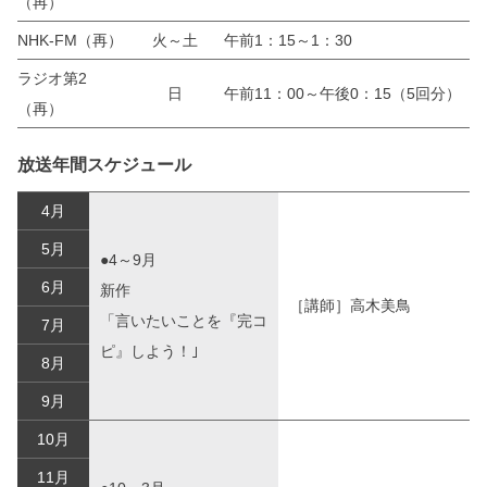
（再）
NHK-FM（再）
火～土
午前1：15～1：30
ラジオ第2
日
午前11：00～午後0：15（5回分）
（再）
放送年間スケジュール
4月
5月
●4～9月
6月
新作
［講師］高木美鳥
「言いたいことを『完コ
7月
ピ』しよう！｣
8月
9月
10月
11月