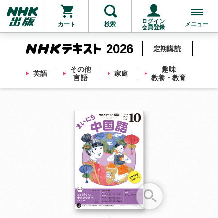
ログイン
カート
検索
メニュー
会員登録
2026
定期購読
その他
趣味
英語
家庭
言語
教養・教育
お支払いに進む
他にも商品を買う