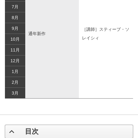
7月
8月
9月
［講師］スティーブ・ソ
通年新作
レイシィ
10月
11月
12月
1月
2月
3月
目次