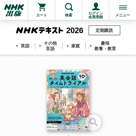
ログイン
カート
検索
メニュー
会員登録
2026
定期購読
その他
趣味
英語
家庭
言語
教養・教育
お支払いに進む
他にも商品を買う