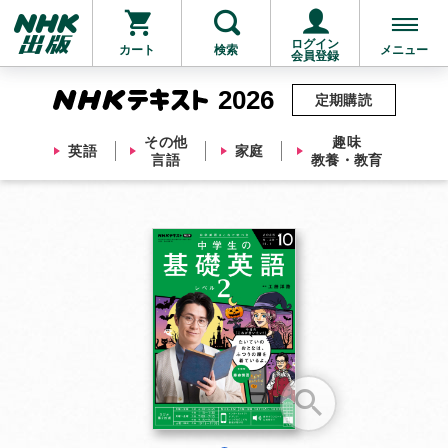
ログイン
カート
検索
メニュー
会員登録
2026
定期購読
その他
趣味
英語
家庭
言語
教養・教育
お支払いに進む
他にも商品を買う