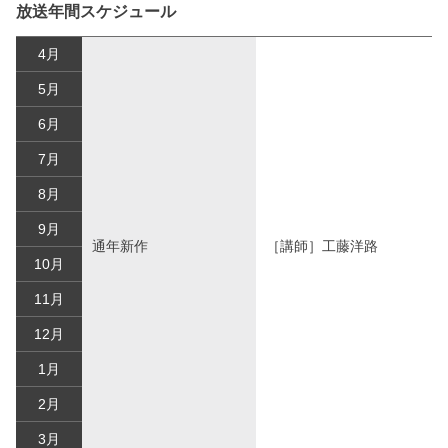
放送年間スケジュール
4月
5月
6月
7月
8月
9月
通年新作
［講師］工藤洋路
10月
11月
12月
1月
2月
3月