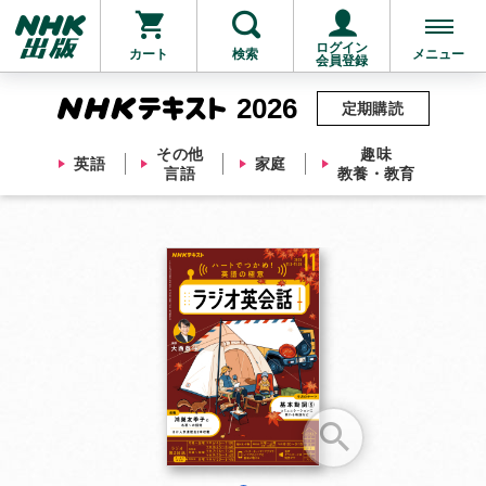
ログイン
カート
検索
メニュー
会員登録
2026
定期購読
その他
趣味
英語
家庭
言語
教養・教育
お支払いに進む
他にも商品を買う