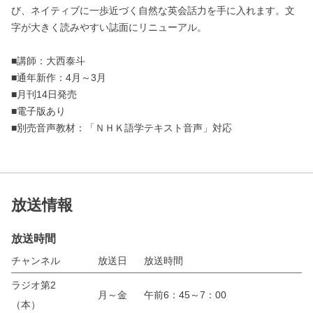
び、ネイティブに一歩近づく自然な英会話力を手に入れます。文
字が大きく読みやすい誌面にリニューアル。
■講師：大西泰斗
■通年新作：4月～3月
■月刊14日発売
■電子版あり
■別売音声教材：「ＮＨＫ語学テキスト音声」対応
放送情報
放送時間
チャンネル
放送日
放送時間
ラジオ第2
月～金
午前6：45～7：00
（本）