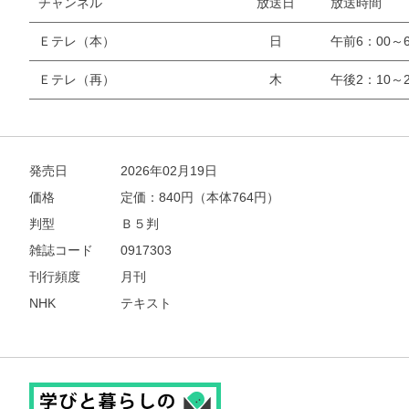
チャンネル
放送日
放送時間
Ｅテレ（本）
日
午前6：00～6
Ｅテレ（再）
木
午後2：10～2
発売日
2026年02月19日
価格
定価：
840
円（本体764円）
判型
Ｂ５判
雑誌コード
0917303
刊行頻度
月刊
NHK
テキスト