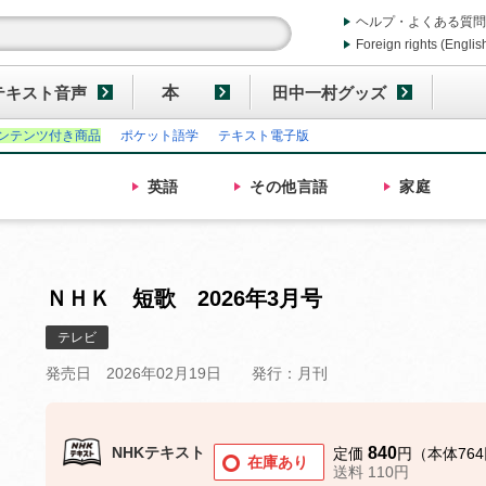
ヘルプ・よくある質問
Foreign rights (Englis
テキスト音声
本
田中一村グッズ
ンテンツ付き商品
ポケット語学
テキスト電子版
英語
その他
言語
家庭
ＮＨＫ 短歌 2026年3月号
テレビ
発売日 2026年02月19日
発行：月刊
NHKテキスト
840
定価
円（本体76
在庫あり
送料 110円