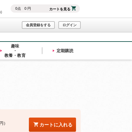
0
点
0
円
カートを見る
h)
会員登録をする
ログイン
趣味
・
定期購読
教養・教育
4円）
カートに入れる