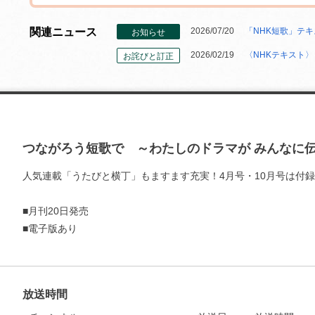
関連ニュース
2026/07/20
「NHK短歌」テキ
お知らせ
2026/02/19
〈NHKテキスト〉
お詫びと訂正
つながろう短歌で ～わたしのドラマが みんなに
人気連載「うたびと横丁」もますます充実！4月号・10月号は付
お支払いに進む
■月刊20日発売
■電子版あり
他にも商品を買う
放送時間