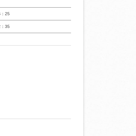
：25
：35