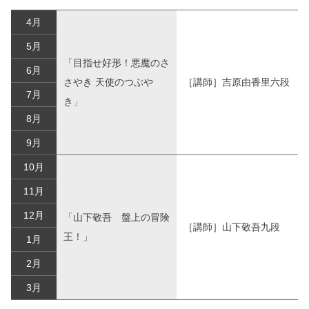
4月
5月
「目指せ好形！悪魔のさ
6月
さやき 天使のつぶや
［講師］吉原由香里六段
7月
き」
8月
9月
10月
11月
12月
「山下敬吾 盤上の冒険
［講師］山下敬吾九段
王！」
1月
2月
3月