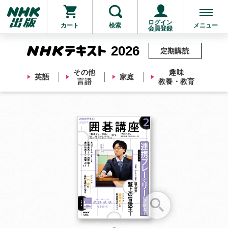
ログイン
カート
検索
メニュー
会員登録
2026
定期購読
その他
趣味
英語
家庭
言語
教養・教育
お支払いに進む
他にも商品を買う