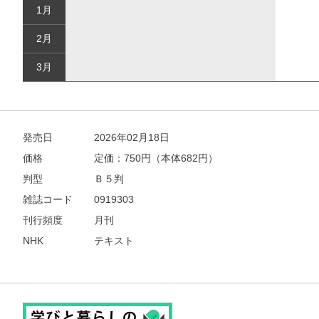
1月
2月
3月
発売日
2026年02月18日
価格
定価：
750
円（本体682円）
判型
Ｂ５判
雑誌コード
0919303
刊行頻度
月刊
NHK
テキスト