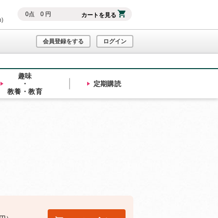
0
点
0
円
カートを見る
h)
会員登録をする
ログイン
趣味
・
定期購読
教養・教育