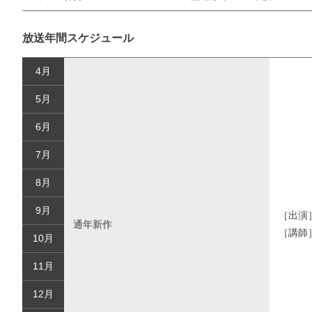
放送年間スケジュール
4月
5月
6月
7月
8月
9月
［出演
通年新作
［講師
10月
11月
12月