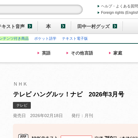
ヘルプ・よくある質問
Foreign rights (Englis
テキスト音声
本
田中一村グッズ
ンテンツ付き商品
ポケット語学
テキスト電子版
英語
その他
言語
家庭
ＮＨＫ
テレビ ハングルッ！ナビ 2026年3月号
テレビ
発売日 2026年02月18日
発行：月刊
NHKテキスト