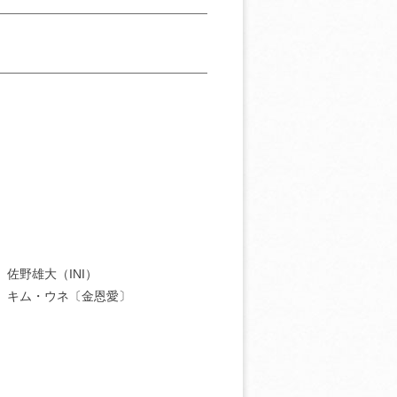
］佐野雄大（INI）
］キム・ウネ〔金恩愛〕