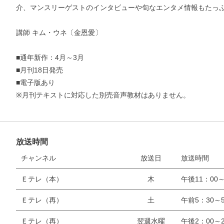
介、マンスリーゲストのインタビューや旬なエンタメ情報もたっ
講師 キム・ウネ〔金恩愛〕
■通年新作：4月～3月
■月刊18日発売
■電子版あり
※月刊テキストに対応した別売音声教材はありません。
放送時間
お支払いに進む
チャンネル
放送日
放送時間
他にも商品を買う
Ｅテレ（本）
木
午後11：00～
Ｅテレ（再）
土
午前5：30～5
Ｅテレ（再）
翌週水曜
午後2：00～2