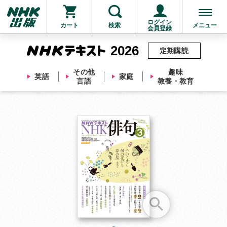
ログイン
カート
検索
メニュー
会員登録
2026
定期購読
その他
趣味
英語
家庭
言語
教養・教育
お支払いに進む
他にも商品を買う