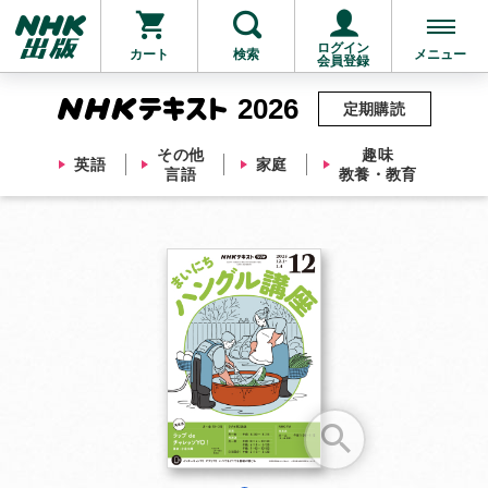
ログイン
カート
検索
メニュー
会員登録
2026
定期購読
その他
趣味
英語
家庭
言語
教養・教育
お支払いに進む
他にも商品を買う