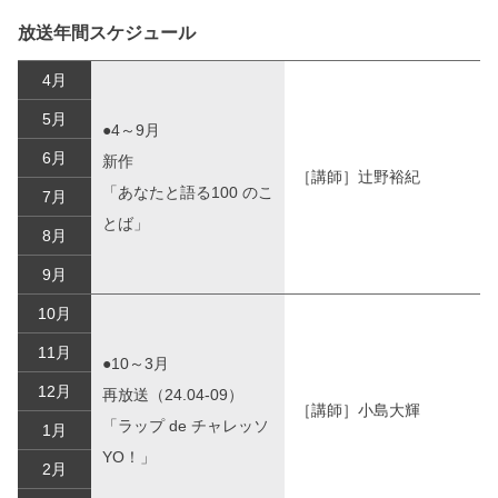
放送年間スケジュール
4月
5月
●4～9月
6月
新作
［講師］辻󠄀野裕紀
「あなたと語る100 のこ
7月
とば」
8月
9月
10月
11月
●10～3月
12月
再放送（24.04-09）
［講師］小島大輝
「ラップ de チャレッソ
1月
YO！」
2月