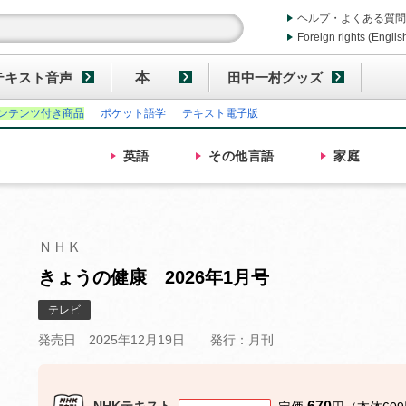
ヘルプ・よくある質問
Foreign rights (Englis
テキスト音声
本
田中一村グッズ
ンテンツ付き商品
ポケット語学
テキスト電子版
英語
その他
言語
家庭
ＮＨＫ
きょうの健康 2026年1月号
テレビ
発売日 2025年12月19日
発行：月刊
NHKテキスト