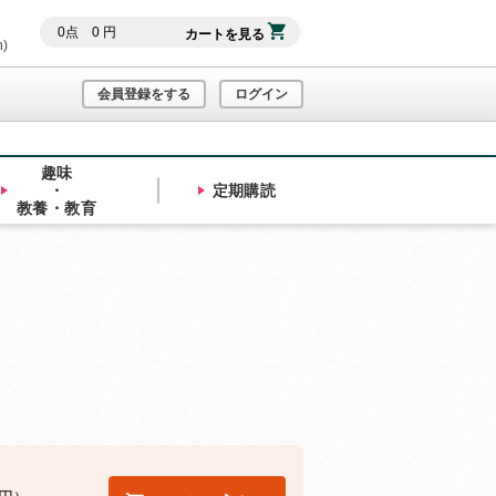
0
点
0
円
カートを見る
h)
会員登録をする
ログイン
趣味
・
定期購読
教養・教育