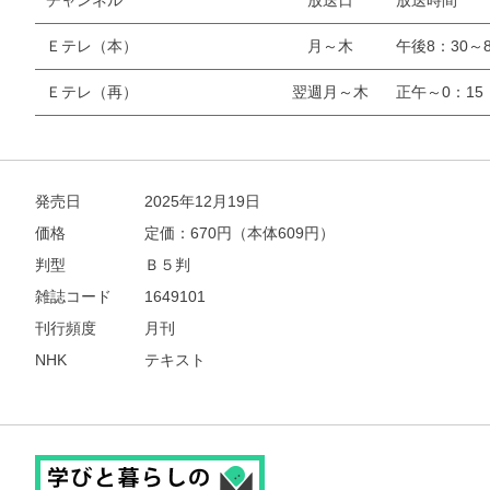
チャンネル
放送日
放送時間
Ｅテレ（本）
月～木
午後8：30～8
Ｅテレ（再）
翌週月～木
正午～0：15
発売日
2025年12月19日
価格
定価：
670
円（本体609円）
判型
Ｂ５判
雑誌コード
1649101
刊行頻度
月刊
NHK
テキスト