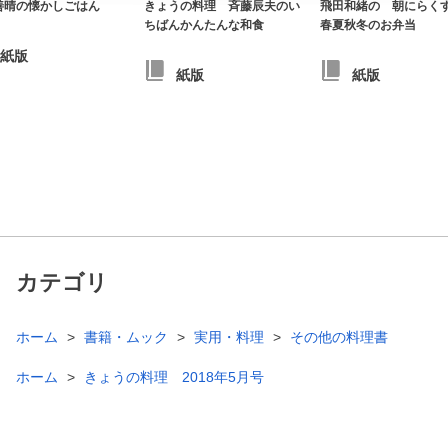
善晴の懐かしごはん
きょうの料理 斉藤辰夫のい
飛田和緒の 朝にら
ちばんかんたんな和食
春夏秋冬のお弁当
紙版
紙版
紙版
カテゴリ
ホーム
書籍・ムック
実用・料理
その他の料理書
ホーム
きょうの料理 2018年5月号