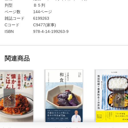
判型
Ｂ５判
ページ数
144ページ
雑誌コード
6199263
Cコード
C9477(家事)
ISBN
978-4-14-199263-9
関連商品