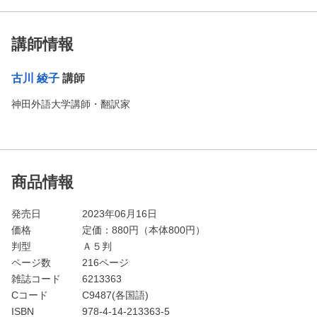
講師情報
古川 綾子
講師
神田外語大学講師・翻訳家
商品情報
発売日
2023年06月16日
価格
定価：
880
円（本体800円）
判型
Ａ５判
ページ数
216ページ
雑誌コード
6213363
Cコード
C9487(各国語)
ISBN
978-4-14-213363-5