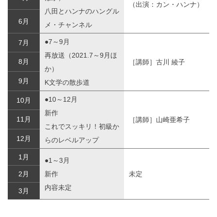
（出演：カン・ハンナ）
八田とハンナのハングル
6月
メ・チャンネル
●7～9月
7月
再放送（2021.7～9月ほ
8月
［講師］古川 綾子
か）
9月
K文学の散歩道
●10～12月
10月
新作
11月
［講師］山崎亜希子
これでスッキリ！初級か
12月
らのレベルアップ
1月
●1～3月
2月
新作
未定
内容未定
3月