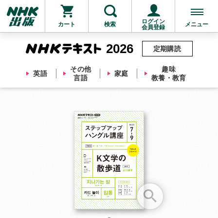
ログイン
カート
検索
メニュー
会員登録
2026
定期購読
その他
趣味
英語
家庭
言語
教養・教育
お支払いに進む
他にも商品を買う