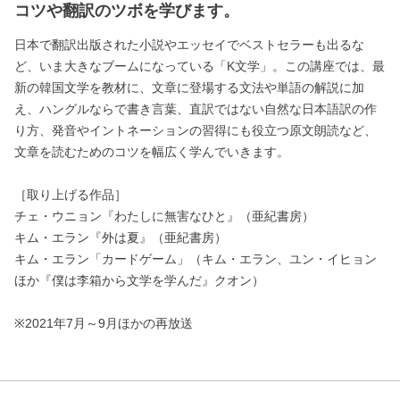
コツや翻訳のツボを学びます。
日本で翻訳出版された小説やエッセイでベストセラーも出るな
ど、いま大きなブームになっている「K文学」。この講座では、最
新の韓国文学を教材に、文章に登場する文法や単語の解説に加
え、ハングルならで書き言葉、直訳ではない自然な日本語訳の作
り方、発音やイントネーションの習得にも役立つ原文朗読など、
文章を読むためのコツを幅広く学んでいきます。
［取り上げる作品］
チェ・ウニョン『わたしに無害なひと』（亜紀書房）
キム・エラン『外は夏』（亜紀書房）
キム・エラン「カードゲーム」（キム・エラン、ユン・イヒョン
ほか『僕は李箱から文学を学んだ』クオン）
※2021年7月～9月ほかの再放送