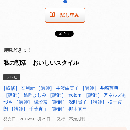
1
試し読み
趣味どきっ！
私の朝活 おいしいスタイル
テレビ
［監修］ 友利新
［講師］ 井澤由美子
［講師］ 井崎英典
［講師］ 髙岡よしみ
［講師］ motomi
［講師］ アネルズあ
づさ
［講師］ 楊玲奈
［講師］ 深町貴子
［講師］ 横手貞一
朗
［講師］ 千葉真子
［講師］ 柳本真弓
発売日 2016年05月25日
発行：不定期刊