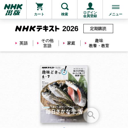
ログイン
カート
検索
メニュー
会員登録
2026
定期購読
その他
趣味
英語
家庭
言語
教養・教育
お支払いに進む
他にも商品を買う