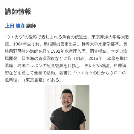
講師情報
上田 勝彦
講師
“ウエカツ”の愛称で親しまれる魚食の伝道士。東京海洋大学客員教
授。1964年生まれ、島根県出雲市出身。長崎大学水産学部卒。長
崎県野母崎の漁師を経て1991年水産庁入庁。調査捕鯨、マグロ漁
場開発、日本海の資源回復などに取り組み、2015年、50歳を機に
退職。島国ニッポンの魚食復興を目指し、テレビや雑誌、料理講
習などを通して全国で活動。著書に『ウエカツの目からウロコの
魚料理』（東京書籍）がある。