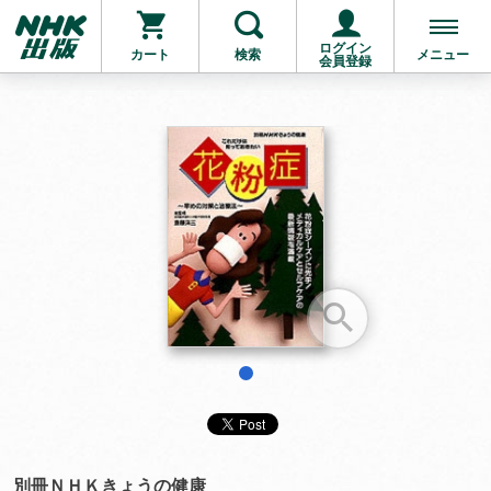
ログイン
カート
検索
メニュー
会員登録
お支払いに進む
他にも商品を買う
1
別冊ＮＨＫきょうの健康