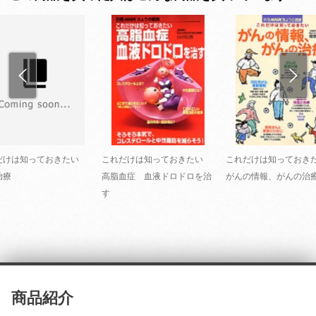
だけは知っておきたい
これだけは知っておきたい
これだけは知ってお
治療
高脂血症 血液ドロドロを治
がんの情報、がんの治
す
商品紹介