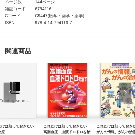
ページ数
144ページ
雑誌コード
6794116
Cコード
C9447(医学・歯学・薬学)
ISBN
978-4-14-794116-7
関連商品
だけは知っておきたい
これだけは知っておきたい
これだけは知ってお
治療
高脂血症 血液ドロドロを治
がんの情報、がんの治