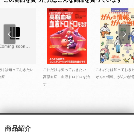
だけは知っておきたい
これだけは知っておきたい
これだけは知ってお
治療
高脂血症 血液ドロドロを治
がんの情報、がんの治
す
商品紹介