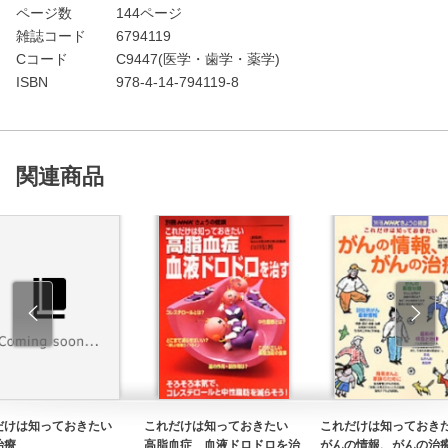
ページ数
144ページ
雑誌コード
6794119
Cコード
C9447(医学・歯学・薬学)
ISBN
978-4-14-794119-8
関連商品
だけは知っておきたい
これだけは知っておきたい
これだけは知ってお
治療
高脂血症 血液ドロドロを治
がんの情報、がんの治