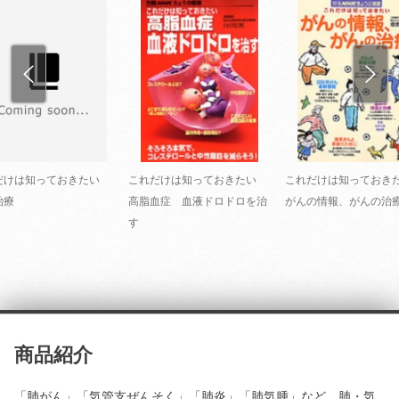
だけは知っておきたい
これだけは知っておきたい
これだけは知ってお
治療
高脂血症 血液ドロドロを治
がんの情報、がんの治
す
商品紹介
「肺がん」「気管支ぜんそく」「肺炎」「肺気腫」など、肺・気