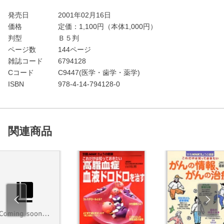
発売日
2001年02月16日
価格
定価：
1,100
円（本体1,000円）
判型
Ｂ５判
ページ数
144ページ
雑誌コード
6794128
Cコード
C9447(医学・歯学・薬学)
ISBN
978-4-14-794128-0
関連商品