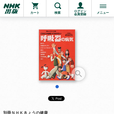
ログイン
カート
検索
メニュー
会員登録
お支払いに進む
他にも商品を買う
1
別冊ＮＨＫきょうの健康