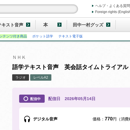
ヘルプ・よくある質問
Foreign rights (Englis
テキスト音声
本
田中一村グッズ
ンテンツ付き商品
ポケット語学
テキスト電子版
ＮＨＫ
語学テキスト音声 英会話タイムトライアル 2
ラジオ
レベルA2
配信日
2026年05月14日
配信中
770
デジタル音声
価格：
円（消費