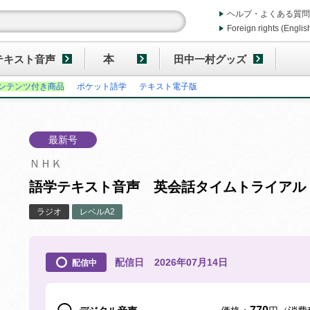
ヘルプ・よくある質問
Foreign rights (Englis
テキスト音声
本
田中一村グッズ
ンテンツ付き商品
ポケット語学
テキスト電子版
最新号
ＮＨＫ
語学テキスト音声 英会話タイムトライアル 2
ラジオ
レベルA2
配信日
2026年07月14日
配信中