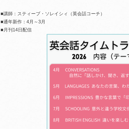
■講師：スティーブ・ソレイシィ（英会話コーチ）
■通年新作：4月～3月
■月刊14日配信