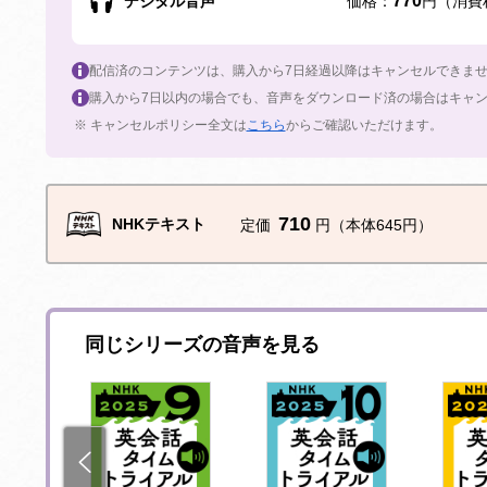
770
デジタル音声
価格：
円（消費
配信済のコンテンツは、購入から7日経過以降はキャンセルできま
購入から7日以内の場合でも、音声をダウンロード済の場合はキャ
※ キャンセルポリシー全文は
こちら
からご確認いただけます。
710
NHKテキスト
定価
円（本体645円）
同じシリーズの音声を見る