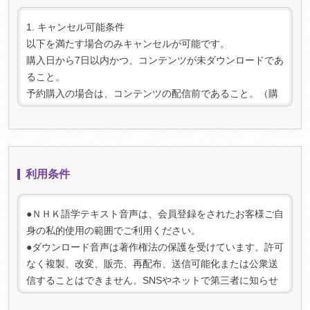
1. キャンセル可能条件
以下を満たす場合のみキャンセルが可能です。
購入日から7日以内かつ、コンテンツが未ダウンロードであ
ること。
予約購入の場合は、コンテンツの配信前であること。（購
入時点で予約であっても、配信後にダウンロードされた場
合はキャンセルできません）
2. キャンセル手続き:
キャンセルをご希望の場合は、上記条件を満たしているこ
利用条件
とを確認の上、「マイページ」（
ログイン
が必要です）内
の「マイコンテンツ一 覧」より該当の商品を選択してお手
続きください。キャンセルが承認され次第、返金手続きを
●ＮＨＫ語学テキスト音声は、会員登録をされたお客様ご自
行います。
身の私的使用の範囲でご利用ください。
3. 注意事項:
●ダウンロード音声は著作権法の保護を受けています。許可
キャンセル可能期間を過ぎた場合、またはコンテンツをダ
なく複製、改変、販売、再配布、送信可能化または公衆送
ウンロードした場合は、キャンセルおよび返金はできませ
信することはできません。SNSやネットで第三者に知らせ
んのでご了承ください。
る行為は法律で禁じられております。また、法人としての