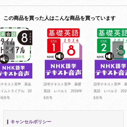
この商品を買った人はこんな商品を買っています
学テキスト音声 英会
語学テキスト音声 基礎
語学テキスト音声 
タイムトライアル 20
英語 レベル１ 2026年
英語 レベル２ 202
年8月号
8月号
8月号
キャンセルポリシー