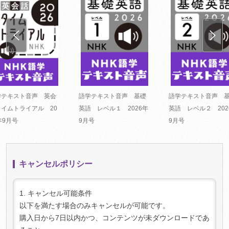
学テキスト音声 英会
語学テキスト音声 基礎
語学テキスト音声 
タイムトライアル 20
英語 レベル１ 2026年
英語 レベル２ 202
年9月号
9月号
9月号
キャンセルポリシー
1. キャンセル可能条件
以下を満たす場合のみキャンセルが可能です。
購入日から7日以内かつ、コンテンツが未ダウンロードであ