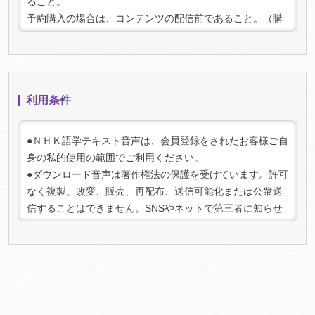
ること。
予約購入の場合は、コンテンツの配信前であること。（購
入時点で予約であっても、配信後にダウンロードされた場
合はキャンセルできません）
2. キャンセル手続き:
キャンセルをご希望の場合は、上記条件を満たしているこ
利用条件
とを確認の上、「マイページ」（
ログイン
が必要です）内
の「マイコンテンツ一 覧」より該当の商品を選択してお手
続きください。キャンセルが承認され次第、返金手続きを
●ＮＨＫ語学テキスト音声は、会員登録をされたお客様ご自
行います。
身の私的使用の範囲でご利用ください。
3. 注意事項:
●ダウンロード音声は著作権法の保護を受けています。許可
キャンセル可能期間を過ぎた場合、またはコンテンツをダ
なく複製、改変、販売、再配布、送信可能化または公衆送
ウンロードした場合は、キャンセルおよび返金はできませ
信することはできません。SNSやネットで第三者に知らせ
んのでご了承ください。
る行為は法律で禁じられております。また、法人としての
ご利用は禁止させていただいております。
●権利保護のために、ダウンロード音声にはデジタル著作権
管理（DRM）の仕組みを適用しています。不正なご利用を
検知した場合、ご利用を停止させていただく場合がござい
ますのであらかじめご了承ください。