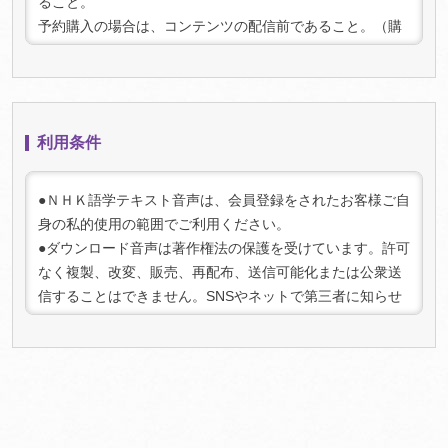
ること。
予約購入の場合は、コンテンツの配信前であること。（購
入時点で予約であっても、配信後にダウンロードされた場
合はキャンセルできません）
2. キャンセル手続き:
キャンセルをご希望の場合は、上記条件を満たしているこ
利用条件
とを確認の上、「マイページ」（
ログイン
が必要です）内
の「マイコンテンツ一 覧」より該当の商品を選択してお手
続きください。キャンセルが承認され次第、返金手続きを
●ＮＨＫ語学テキスト音声は、会員登録をされたお客様ご自
行います。
身の私的使用の範囲でご利用ください。
3. 注意事項:
●ダウンロード音声は著作権法の保護を受けています。許可
キャンセル可能期間を過ぎた場合、またはコンテンツをダ
なく複製、改変、販売、再配布、送信可能化または公衆送
ウンロードした場合は、キャンセルおよび返金はできませ
信することはできません。SNSやネットで第三者に知らせ
んのでご了承ください。
る行為は法律で禁じられております。また、法人としての
ご利用は禁止させていただいております。
●権利保護のために、ダウンロード音声にはデジタル著作権
管理（DRM）の仕組みを適用しています。不正なご利用を
検知した場合、ご利用を停止させていただく場合がござい
ますのであらかじめご了承ください。