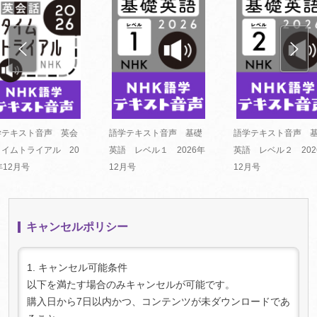
学テキスト音声 英会
語学テキスト音声 基礎
語学テキスト音声 
タイムトライアル 20
英語 レベル１ 2026年
英語 レベル２ 202
年12月号
12月号
12月号
キャンセルポリシー
1. キャンセル可能条件
以下を満たす場合のみキャンセルが可能です。
購入日から7日以内かつ、コンテンツが未ダウンロードであ