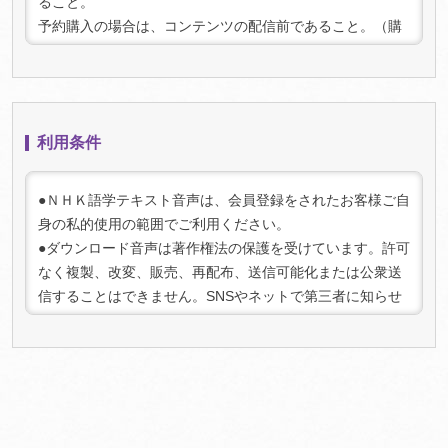
ること。
予約購入の場合は、コンテンツの配信前であること。（購
入時点で予約であっても、配信後にダウンロードされた場
合はキャンセルできません）
2. キャンセル手続き:
キャンセルをご希望の場合は、上記条件を満たしているこ
利用条件
とを確認の上、「マイページ」（
ログイン
が必要です）内
の「マイコンテンツ一 覧」より該当の商品を選択してお手
続きください。キャンセルが承認され次第、返金手続きを
●ＮＨＫ語学テキスト音声は、会員登録をされたお客様ご自
行います。
身の私的使用の範囲でご利用ください。
3. 注意事項:
●ダウンロード音声は著作権法の保護を受けています。許可
キャンセル可能期間を過ぎた場合、またはコンテンツをダ
なく複製、改変、販売、再配布、送信可能化または公衆送
ウンロードした場合は、キャンセルおよび返金はできませ
信することはできません。SNSやネットで第三者に知らせ
んのでご了承ください。
る行為は法律で禁じられております。また、法人としての
ご利用は禁止させていただいております。
●権利保護のために、ダウンロード音声にはデジタル著作権
管理（DRM）の仕組みを適用しています。不正なご利用を
検知した場合、ご利用を停止させていただく場合がござい
ますのであらかじめご了承ください。