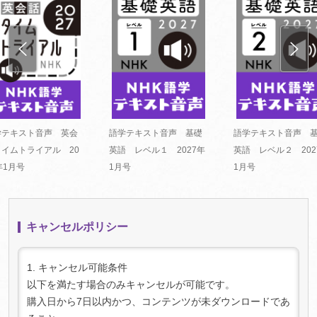
学テキスト音声 英会
語学テキスト音声 基礎
語学テキスト音声 
タイムトライアル 20
英語 レベル１ 2027年
英語 レベル２ 202
年1月号
1月号
1月号
キャンセルポリシー
1. キャンセル可能条件
以下を満たす場合のみキャンセルが可能です。
購入日から7日以内かつ、コンテンツが未ダウンロードであ