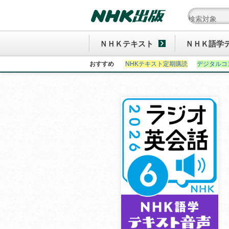
ＮＨＫテキスト
ＮＨＫ語学
おすすめ
NHKテキスト定期購読
デジタルコ