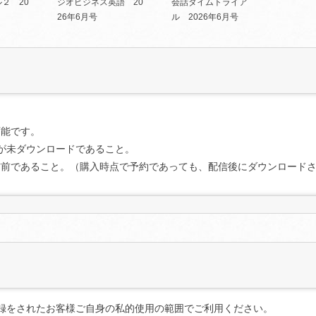
２ 20
ジオビジネス英語 20
会話タイムトライア
26年6月号
ル 2026年6月号
可能です。
が未ダウンロードであること。
信前であること。（購入時点で予約であっても、配信後にダウンロード
条件を満たしていることを確認の上、「マイページ」（
ログイン
が必要で
ださい。キャンセルが承認され次第、返金手続きを行います。
またはコンテンツをダウンロードした場合は、キャンセルおよび返金は
録をされたお客様ご自身の私的使用の範囲でご利用ください。