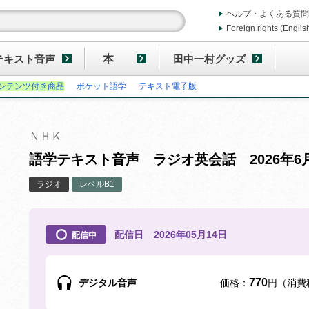
ヘルプ・よくある質問
Foreign rights (Englis
テキスト音声
本
田中一村グッズ
ンテンツ付き商品
ポケット語学
テキスト電子版
ＮＨＫ
語学テキスト音声 ラジオ英会話 2026年6
ラジオ
レベルB1
配信日
2026年05月14日
配信中
770
デジタル音声
価格：
円（消費