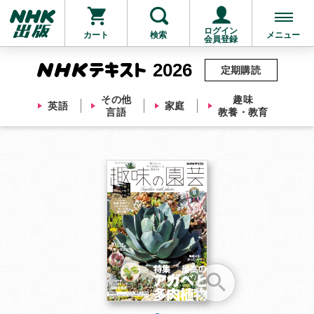
ログイン
カート
検索
メニュー
会員登録
2026
定期購読
その他
趣味
英語
家庭
言語
教養・教育
お支払いに進む
他にも商品を買う