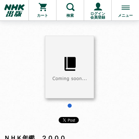
ログイン
カート
検索
メニュー
会員登録
お支払いに進む
他にも商品を買う
1
ＮＨＫ年鑑 ２０００