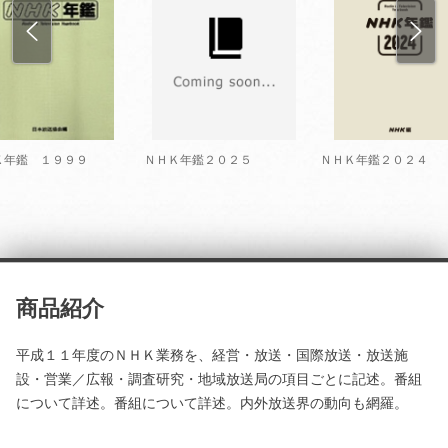
Ｋ年鑑 １９９９
ＮＨＫ年鑑２０２５
ＮＨＫ年鑑２０２４
商品紹介
平成１１年度のＮＨＫ業務を、経営・放送・国際放送・放送施
設・営業／広報・調査研究・地域放送局の項目ごとに記述。番組
について詳述。番組について詳述。内外放送界の動向も網羅。