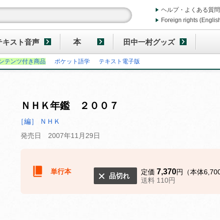
ヘルプ・よくある質問
Foreign rights (Englis
テキスト音声
本
田中一村グッズ
ンテンツ付き商品
ポケット語学
テキスト電子版
ＮＨＫ年鑑 ２００７
［編］ ＮＨＫ
発売日 2007年11月29日
単行本
7,370
定価
円（本体6,70
品切れ
送料 110円