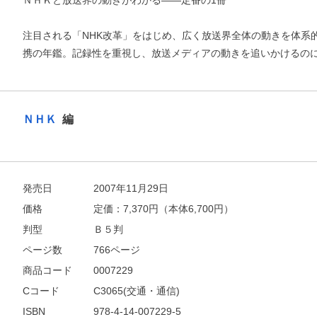
ＮＨＫと放送界の動きがわかる――定番の1冊
注目される「NHK改革」をはじめ、広く放送界全体の動きを体系
携の年鑑。記録性を重視し、放送メディアの動きを追いかけるのに
ＮＨＫ
編
発売日
2007年11月29日
価格
定価：
7,370
円（本体6,700円）
お支払いに進む
判型
Ｂ５判
ページ数
766ページ
他にも商品を買う
商品コード
0007229
Cコード
C3065(交通・通信)
ISBN
978-4-14-007229-5