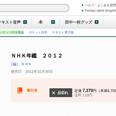
ヘルプ・よくある質問
Foreign rights (Englis
テキスト音声
本
田中一村グッズ
ンテンツ付き商品
ポケット語学
テキスト電子版
ＮＨＫ年鑑 ２０１２
［編］ ＮＨＫ
発売日 2012年10月30日
単行本
7,370
定価
円（本体6,70
品切れ
送料 110円