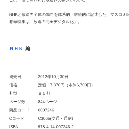
この一冊でＮＨＫと放送界の動きがわかる
NHKと放送界全体の動向を体系的・継続的に記述した、マスコミ
巻頭特集は「放送の完全デジタル化」。
ＮＨＫ
編
発売日
2012年10月30日
価格
定価：
7,370
円（本体6,700円）
お支払いに進む
判型
Ｂ５判
ページ数
844ページ
他にも商品を買う
商品コード
0007246
Cコード
C3065(交通・通信)
ISBN
978-4-14-007246-2