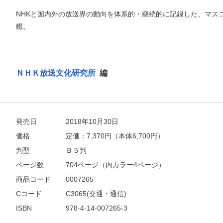
NHKと国内外の放送界の動向を体系的・継続的に記録した、マス
鑑。
ＮＨＫ放送文化研究所
編
発売日
2018年10月30日
価格
定価：
7,370
円（本体6,700円）
判型
Ｂ５判
お支払いに進む
ページ数
704ページ（内カラー4ページ）
商品コード
0007265
他にも商品を買う
Cコード
C3065(交通・通信)
ISBN
978-4-14-007265-3