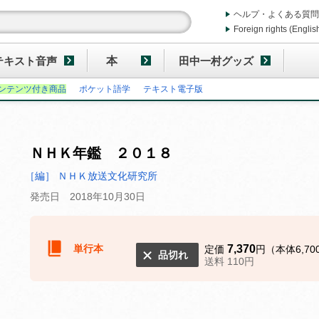
ヘルプ・よくある質問
Foreign rights (Englis
テキスト音声
本
田中一村グッズ
ンテンツ付き商品
ポケット語学
テキスト電子版
ＮＨＫ年鑑 ２０１８
［編］ ＮＨＫ放送文化研究所
発売日 2018年10月30日
単行本
7,370
定価
円（本体6,70
品切れ
送料 110円