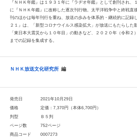
『ＮＨＫ年鑑』は１９３１年に『ラヂオ年鑑』として創刊され、
に『ＮＨＫ年鑑』に改称した逐次刊行物。太平洋戦争中と終戦直
刊のほかは毎年刊行を重ね、放送の歩みを体系的・継続的に記録
２１』は、「新型コロナウイルス感染拡大」が放送にもたらした
「東日本大震災から１０年目」の動きなど、２０２０年（令和２
までの記録を集成する。
ＮＨＫ放送文化研究所
編
発売日
2021年10月29日
価格
定価：
7,370
円（本体6,700円）
お支払いに進む
判型
Ｂ５判
他にも商品を買う
ページ数
752ページ
商品コード
0007273