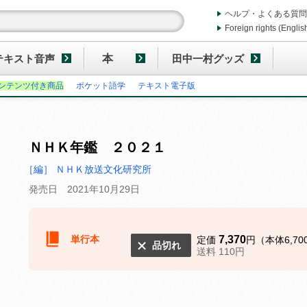
ヘルプ・よくある質問
Foreign rights (Englis
テキスト音声
本
田中一村グッズ
ンテンツ付き商品
ポケット語学
テキスト電子版
ＮＨＫ年鑑 ２０２１
［編］ ＮＨＫ放送文化研究所
発売日 2021年10月29日
単行本
7,370
定価
円（本体6,70
品切れ
送料 110円