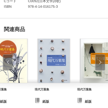
Cコード
C0092(日本文学詩歌)
ISBN
978-4-14-016175-3
関連商品
万葉集
現代万葉集
現代万葉集
紙版
紙版
紙版