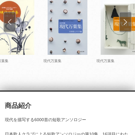
万葉集
現代万葉集
現代万葉集
商品紹介
現代を描写する6000首の短歌アンソロジー
日本歌人クラブによる短歌アンソロジーの第10集。16項目にわた