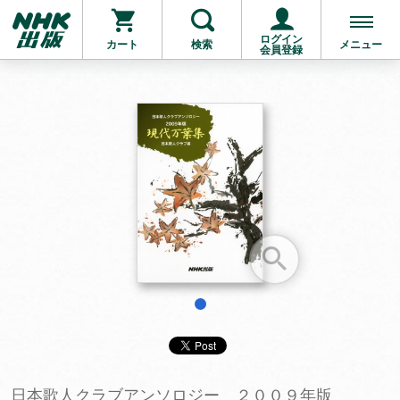
ログイン
カート
検索
メニュー
会員登録
お支払いに進む
他にも商品を買う
1
日本歌人クラブアンソロジー ２００９年版