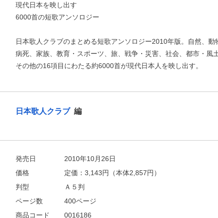
現代日本を映し出す
6000首の短歌アンソロジー
日本歌人クラブのまとめる短歌アンソロジー2010年版。自然、
病死、家族、教育・スポーツ、旅、戦争・災害、社会、都市・風
その他の16項目にわたる約6000首が現代日本人を映し出す。
日本歌人クラブ
編
お支払いに進む
発売日
2010年10月26日
価格
定価：
3,143
円（本体2,857円）
他にも商品を買う
判型
Ａ５判
ページ数
400ページ
商品コード
0016186