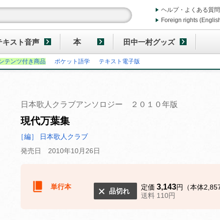
ヘルプ・よくある質問
Foreign rights (Englis
テキスト音声
本
田中一村グッズ
ンテンツ付き商品
ポケット語学
テキスト電子版
日本歌人クラブアンソロジー ２０１０年版
現代万葉集
［編］ 日本歌人クラブ
発売日 2010年10月26日
単行本
3,143
定価
円（本体2,85
品切れ
送料 110円