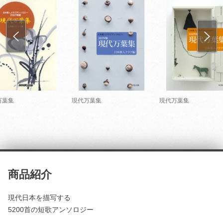
万葉集
現代万葉集
現代万葉集
商品紹介
現代日本を描写する
5200首の短歌アンソロジー