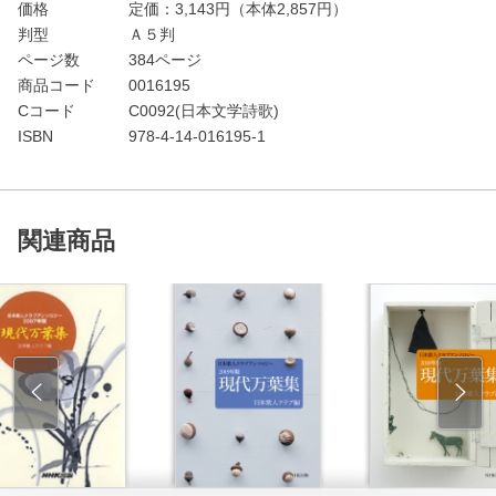
価格
定価：
3,143
円（本体2,857円）
判型
Ａ５判
ページ数
384ページ
商品コード
0016195
Cコード
C0092(日本文学詩歌)
ISBN
978-4-14-016195-1
関連商品