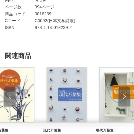
ページ数
394ページ
商品コード
0016239
Cコード
C0092(日本文学詩歌)
ISBN
978-4-14-016239-2
関連商品
万葉集
現代万葉集
現代万葉集