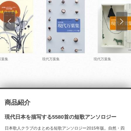
万葉集
現代万葉集
現代万葉集
商品紹介
現代日本を描写する5580首の短歌アンソロジー
日本歌人クラブのまとめる短歌アンソロジー2015年版。自然・四