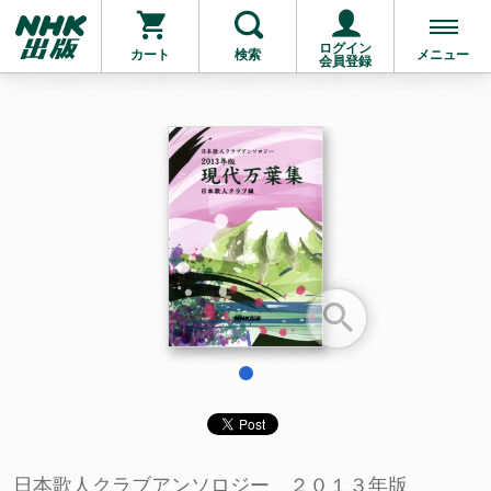
ログイン
カート
検索
メニュー
会員登録
お支払いに進む
他にも商品を買う
1
日本歌人クラブアンソロジー ２０１３年版