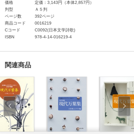
価格
定価：
3,143
円（本体2,857円）
判型
Ａ５判
ページ数
392ページ
商品コード
0016219
Cコード
C0092(日本文学詩歌)
ISBN
978-4-14-016219-4
関連商品