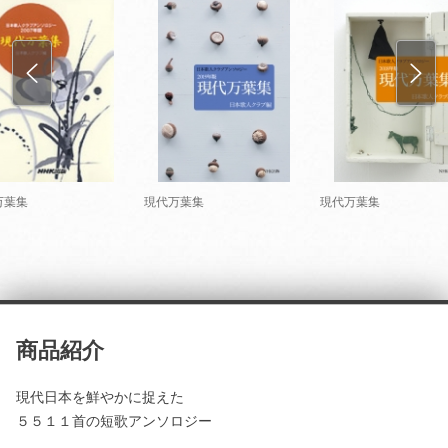
万葉集
現代万葉集
現代万葉集
商品紹介
現代日本を鮮やかに捉えた
５５１１首の短歌アンソロジー