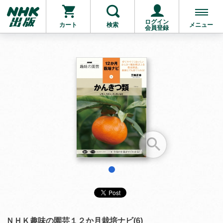
ログイン
カート
検索
メニュー
会員登録
お支払いに進む
他にも商品を買う
1
ＮＨＫ趣味の園芸１２か月栽培ナビ(6)