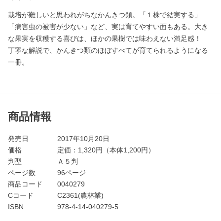
栽培が難しいと思われがちなかんきつ類。「１株で結実する」
「病害虫の被害が少ない」など、実は育てやすい面もある。大き
な果実を収穫する喜びは、ほかの果樹では味わえない満足感！
丁寧な解説で、かんきつ類のほぼすべてが育てられるようになる
一冊。
商品情報
発売日
2017年10月20日
価格
定価：
1,320
円（本体1,200円）
判型
Ａ５判
ページ数
96ページ
商品コード
0040279
Cコード
C2361(農林業)
ISBN
978-4-14-040279-5