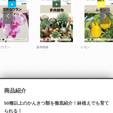
ョウラン
多肉植物
レモン
商品紹介
50種以上のかんきつ類を徹底紹介！鉢植えでも育て
られる！