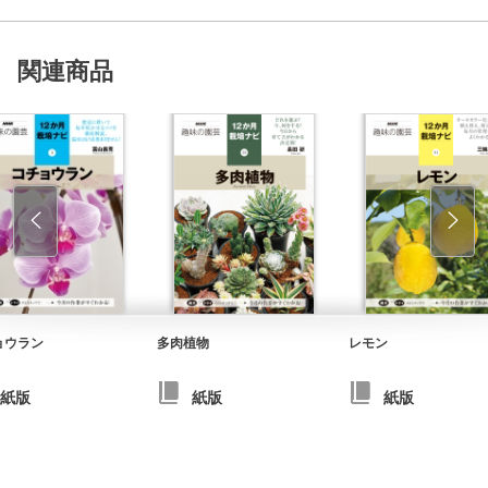
関連商品
ョウラン
多肉植物
レモン
紙版
紙版
紙版