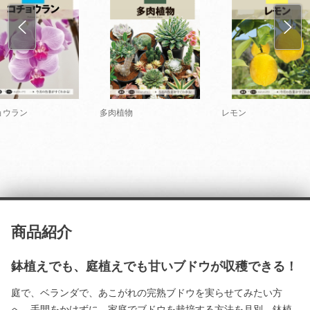
ョウラン
多肉植物
レモン
商品紹介
鉢植えでも、庭植えでも甘いブドウが収穫できる！
庭で、ベランダで、あこがれの完熟ブドウを実らせてみたい方
へ。手間をかけずに、家庭でブドウを栽培する方法を月別、鉢植