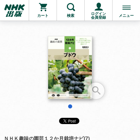
ログイン
カート
検索
メニュー
会員登録
お支払いに進む
他にも商品を買う
1
ＮＨＫ趣味の園芸１２か月栽培ナビ(7)