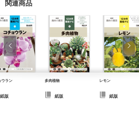
関連商品
ョウラン
多肉植物
レモン
紙版
紙版
紙版