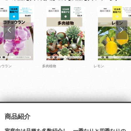
ョウラン
多肉植物
レモン
商品紹介
家庭向け品種を多数紹介し、一季なりと四季なりの