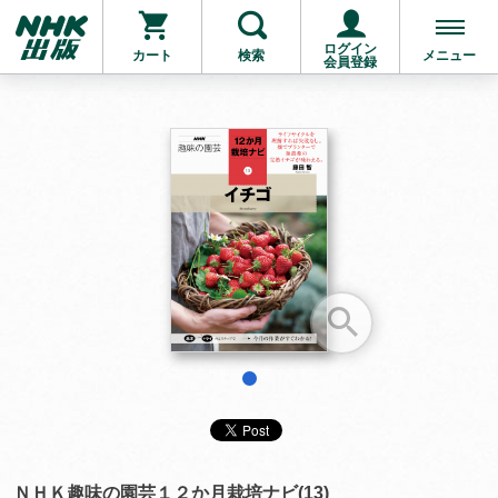
ログイン
カート
検索
メニュー
会員登録
お支払いに進む
他にも商品を買う
1
ＮＨＫ趣味の園芸１２か月栽培ナビ(13)