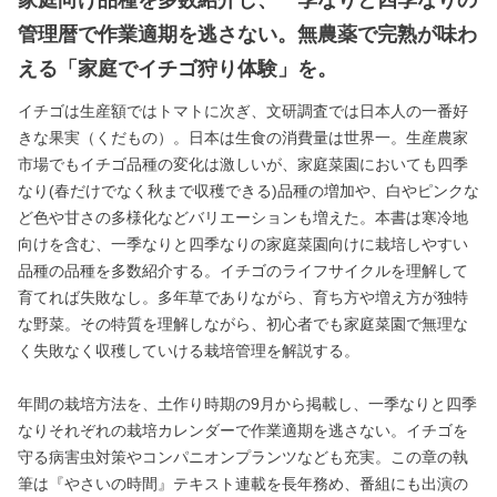
管理暦で作業適期を逃さない。無農薬で完熟が味わ
える「家庭でイチゴ狩り体験」を。
イチゴは生産額ではトマトに次ぎ、文研調査では日本人の一番好
きな果実（くだもの）。日本は生食の消費量は世界一。生産農家
市場でもイチゴ品種の変化は激しいが、家庭菜園においても四季
なり(春だけでなく秋まで収穫できる)品種の増加や、白やピンクな
ど色や甘さの多様化などバリエーションも増えた。本書は寒冷地
向けを含む、一季なりと四季なりの家庭菜園向けに栽培しやすい
品種の品種を多数紹介する。イチゴのライフサイクルを理解して
育てれば失敗なし。多年草でありながら、育ち方や増え方が独特
な野菜。その特質を理解しながら、初心者でも家庭菜園で無理な
く失敗なく収穫していける栽培管理を解説する。
年間の栽培方法を、土作り時期の9月から掲載し、一季なりと四季
なりそれぞれの栽培カレンダーで作業適期を逃さない。イチゴを
守る病害虫対策やコンパニオンプランツなども充実。この章の執
筆は『やさいの時間』テキスト連載を長年務め、番組にも出演の