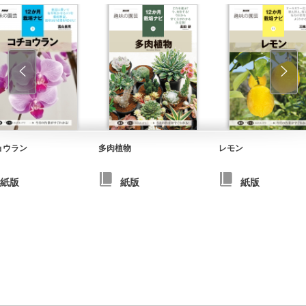
ョウラン
多肉植物
レモン
紙版
紙版
紙版