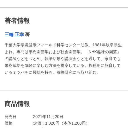
著者情報
三輪 正幸
著
千葉大学環境健康フィールド科学センター助教。1981年岐阜県生
まれ。専門は果樹園芸学および社会園芸学。「NHK趣味の園芸」
の講師などをつとめ、執筆活動や講演会などを通して、家庭でも
果樹栽培を気軽に楽しむ方法を提案している。授粉用に飼育して
いるミツバチに興味を持ち、養蜂研究にも取り組む。
商品情報
発売日
2021年11月20日
価格
定価：
1,320
円（本体1,200円）