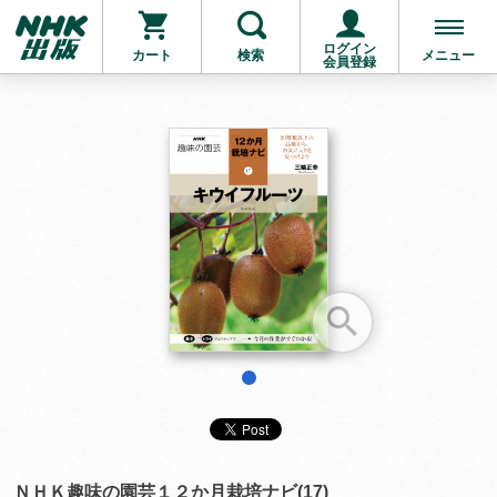
ログイン
カート
検索
メニュー
会員登録
お支払いに進む
他にも商品を買う
1
ＮＨＫ趣味の園芸１２か月栽培ナビ(17)