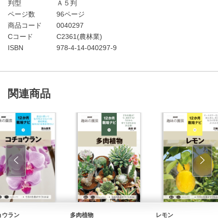
判型
Ａ５判
ページ数
96ページ
商品コード
0040297
Cコード
C2361(農林業)
ISBN
978-4-14-040297-9
関連商品
ョウラン
多肉植物
レモン