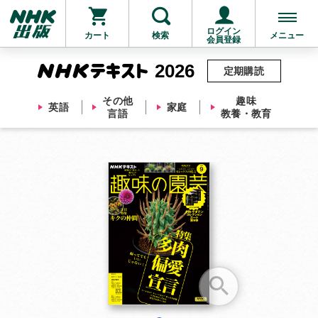
ログイン
カート
検索
メニュー
会員登録
2026
定期購読
その他
趣味
英語
家庭
言語
教養・教育
お支払いに進む
他にも商品を買う