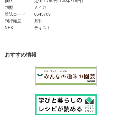
価格
定価：
790
円（本体718円）
判型
Ａ４判
雑誌コード
0645709
刊行頻度
月刊
NHK
テキスト
おすすめ情報