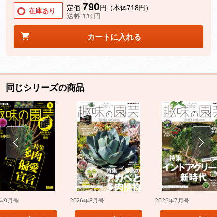
790
定価
円（本体718円）
在庫あり
送料 110円
カートに入れる
同じシリーズの商品
5年9月号
2026年8月号
2026年7月号