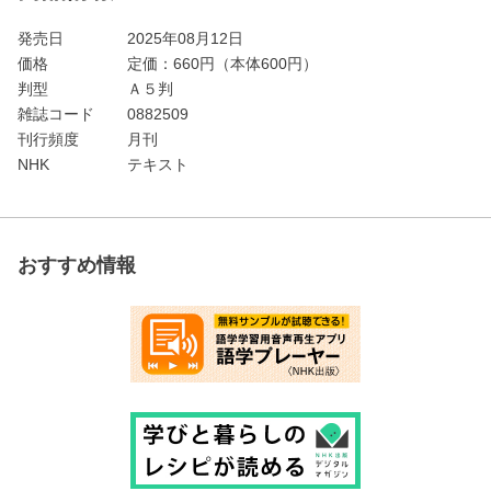
発売日
2025年08月12日
価格
定価：
660
円（本体600円）
判型
Ａ５判
雑誌コード
0882509
刊行頻度
月刊
NHK
テキスト
おすすめ情報