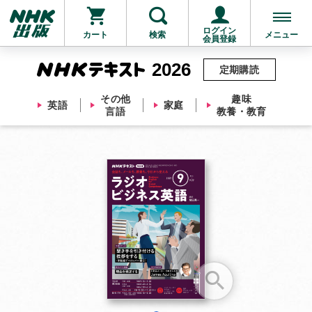
ログイン
カート
検索
メニュー
会員登録
2026
定期購読
その他
趣味
英語
家庭
言語
教養・教育
お支払いに進む
他にも商品を買う