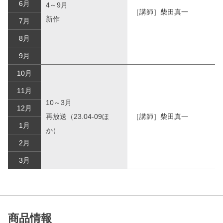
6月
4～9月
［講師］柴田真一
新作
7月
8月
9月
10月
11月
10～3月
12月
再放送（23.04-09ほ
［講師］柴田真一
1月
か）
2月
3月
商品情報