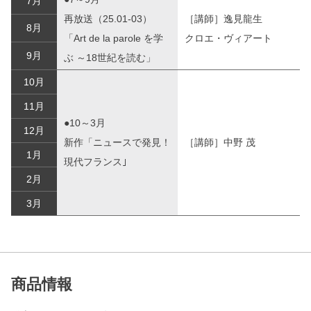
7月
再放送（25.01-03）
［講師］逸見龍生
8月
「Art de la parole を学
クロエ・ヴィアート
9月
ぶ ～18世紀を読む」
10月
11月
●10～3月
12月
新作「ニュースで発見！
［講師］中野 茂
1月
現代フランス｣
2月
3月
商品情報