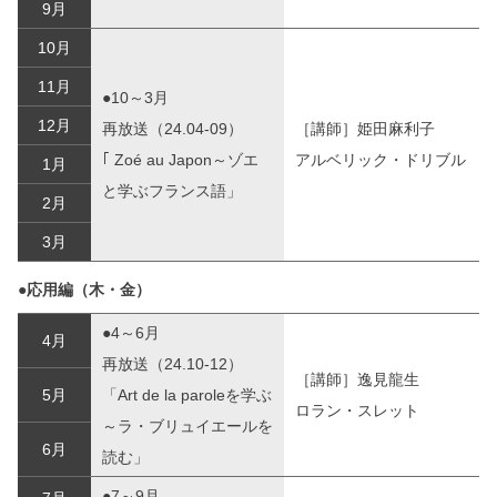
9月
10月
11月
●10～3月
12月
再放送（24.04-09）
［講師］姫田麻利子
｢ Zoé au Japon～ゾエ
アルベリック・ドリブル
1月
と学ぶフランス語」
2月
3月
●応用編（木・金）
●4～6月
4月
再放送（24.10-12）
［講師］逸見龍生
5月
「Art de la paroleを学ぶ
ロラン・スレット
～ラ・ブリュイエールを
6月
読む」
●7～9月