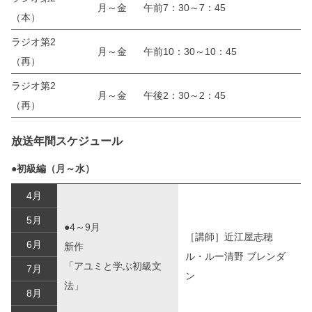
月～金
午前7：30～7：45
（本）
ラジオ第2
月～金
午前10：30～10：45
（再）
ラジオ第2
月～金
午後2：30～2：45
（再）
放送年間スケジュール
●初級編（月～水）
4月
5月
●4～9月
［講師］近江屋志穂
6月
新作
ル・ルー清野 ブレンダ
「アユミと学ぶ初級文
7月
ン
法」
8月