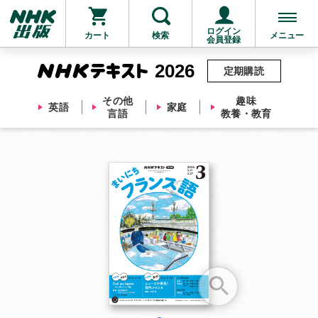
ログイン
カート
検索
メニュー
会員登録
2026
定期購読
その他
趣味
英語
家庭
言語
教養・教育
お支払いに進む
他にも商品を買う