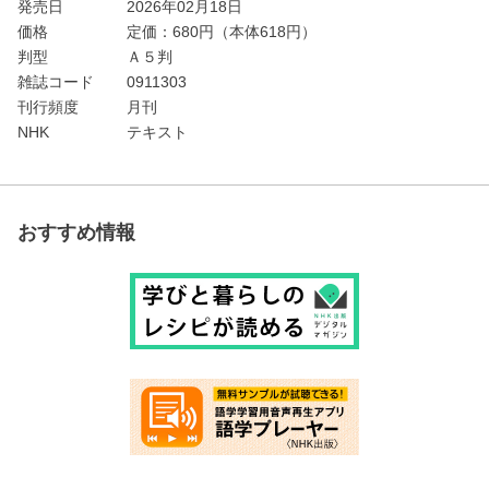
発売日
2026年02月18日
価格
定価：
680
円（本体618円）
判型
Ａ５判
雑誌コード
0911303
刊行頻度
月刊
NHK
テキスト
おすすめ情報