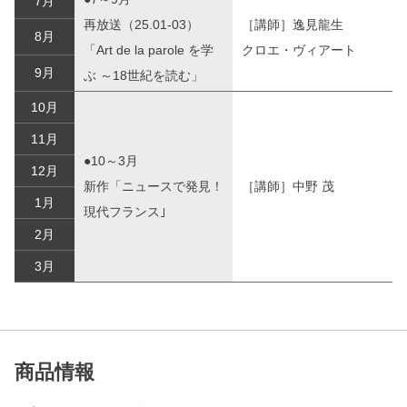
7月
再放送（25.01-03）
［講師］逸見龍生
8月
「Art de la parole を学
クロエ・ヴィアート
9月
ぶ ～18世紀を読む」
10月
11月
●10～3月
12月
新作「ニュースで発見！
［講師］中野 茂
1月
現代フランス｣
2月
3月
商品情報