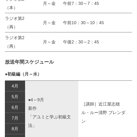
月～金
午前7：30～7：45
（本）
ラジオ第2
月～金
午前10：30～10：45
（再）
ラジオ第2
月～金
午後2：30～2：45
（再）
放送年間スケジュール
●初級編（月～水）
4月
5月
●4～9月
［講師］近江屋志穂
6月
新作
ル・ルー清野 ブレンダ
「アユミと学ぶ初級文
7月
ン
法」
8月