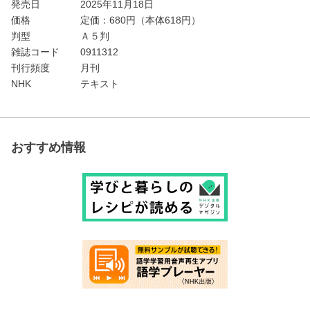
発売日
2025年11月18日
価格
定価：
680
円（本体618円）
判型
Ａ５判
雑誌コード
0911312
刊行頻度
月刊
NHK
テキスト
おすすめ情報