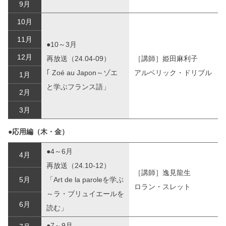
9月
10月
11月
●10～3月
12月
再放送（24.04-09）
［講師］姫田麻利子
｢ Zoé au Japon～ゾエ
アルベリック・ドリブル
1月
と学ぶフランス語」
2月
3月
●応用編（木・金）
●4～6月
4月
再放送（24.10-12）
［講師］逸見龍生
5月
「Art de la paroleを学ぶ
ロラン・スレット
～ラ・ブリュイエールを
6月
読む」
●7～9月