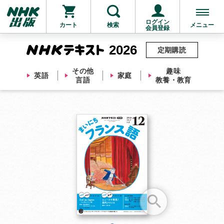
ログイン
カート
検索
メニュー
会員登録
2026
定期購読
その他
趣味
英語
家庭
言語
教養・教育
お支払いに進む
他にも商品を買う