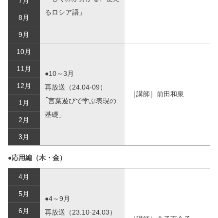
7月
るロシア語」
8月
9月
10月
11月
●10～3月
12月
再放送（24.04-09）
［講師］前田和泉
｢言葉遊びで学ぶ表現の
1月
基礎」
2月
3月
●応用編（木・金）
4月
5月
●4～9月
6月
再放送（23.10-24.03）