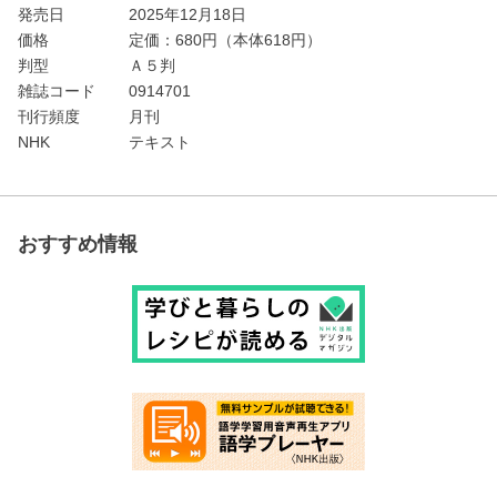
発売日
2025年12月18日
価格
定価：
680
円（本体618円）
判型
Ａ５判
雑誌コード
0914701
刊行頻度
月刊
NHK
テキスト
おすすめ情報