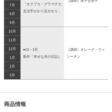
［講師］金子百合子
「オクブカ・グラマチカ
7月
文法手がかり足がかり」
8月
9月
10月
11月
12月
●10～3月
［講師］オレーグ・ヴィ
新作「幸せな夫の日記｣
ソーチン
1月
2月
3月
商品情報