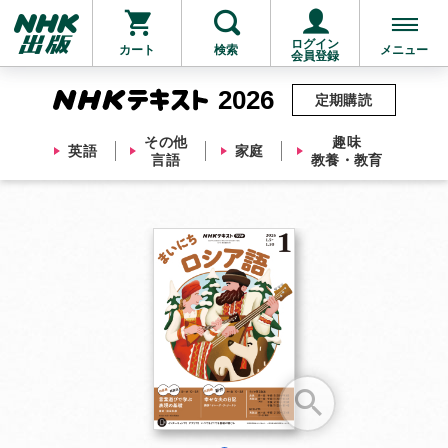
ログイン
カート
検索
メニュー
会員登録
2026
定期購読
その他
趣味
英語
家庭
言語
教養・教育
お支払いに進む
他にも商品を買う